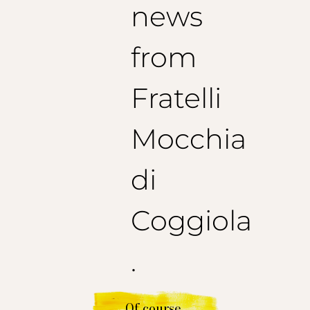
news
from
Fratelli
Mocchia
di
Coggiola
.
Of course.