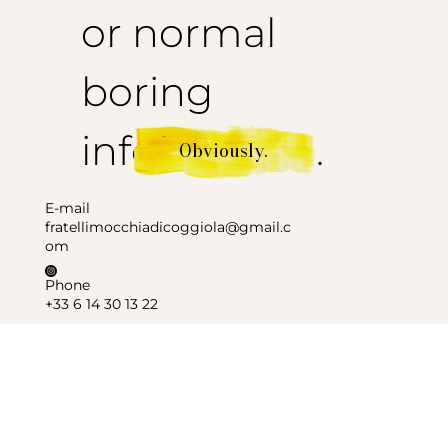
or normal
boring
information.
Obviously.
E-mail
fratellimocchiadicoggiola@gmail.c
om
Phone
+33 6 14 30 13 22