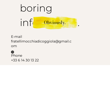
boring
information.
Obviously.
E-mail
fratellimocchiadicoggiola@gmail.c
om
Phone
+33 6 14 30 13 22