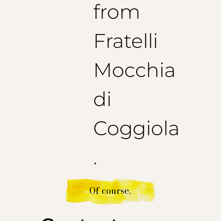
from
Fratelli
Mocchia
di
Coggiola
.
Of course.