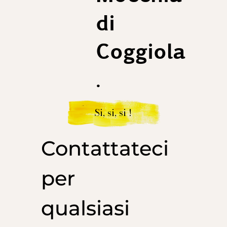
di
Coggiola
.
Si, si, si !
Contattateci
per
qualsiasi