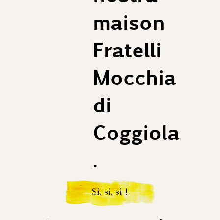
maison
Fratelli
Mocchia
di
Coggiola
.
Si, si, si !