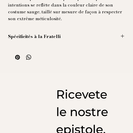
intentions se reflète dans la couleur claire de son
costume sauge, taillé sur mesure de façon à respecter
son extrême méticulosité.
Spécificités à la Fratelli
Casquette brodée en coton véritable.
Avec cette casquette, devenez l'arbitre des élégances
et arrêtez le mauvais en le sifflant comme un vrai
arbitre!
Ricevete
le nostre
epistole,