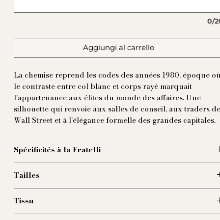
0/2
Aggiungi al carrello
La chemise reprend les codes des années 1980, époque o
le contraste entre col blanc et corps rayé marquait
l’appartenance aux élites du monde des affaires. Une
silhouette qui renvoie aux salles de conseil, aux traders d
Wall Street et à l’élégance formelle des grandes capitales.
Spécificités à la Fratelli
100% Popeline de coton
Tailles
Col a contrast Massimiliano "One Cut"
Pointe du col 9,5 cm
A :
Tailles (EU)
Boutons en veritable nacre
Tissu
B :
Col (cm)
Poignets mousquetaires
C :
Carrure (cm)
Réalisée en popeline de coton à fines rayures bleu ciel et