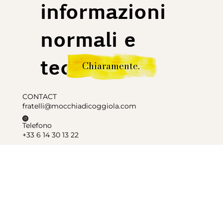
informazioni
normali e
tediose.
Chiaramente.
CONTACT
fratelli@mocchiadicoggiola.com
Telefono
+33 6 14 30 13 22