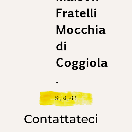
Fratelli
Mocchia
di
Coggiola
.
Si, si, si !
Contattateci