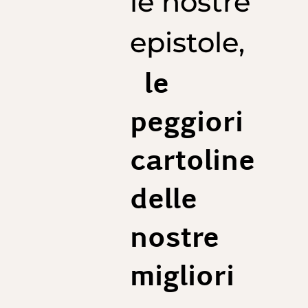
le nostre
Colletto: 40 cm
Manica: 62 cm
epistole,
Taglia 41 (Taglia XL, 52)
Colletto: 41 cm
Manica: 63 cm
le
Taglia 42 (Taglia XXL, 54)
Colletto: 42 cm
peggiori
Manica: 64 cm
cartoline
delle
nostre
migliori