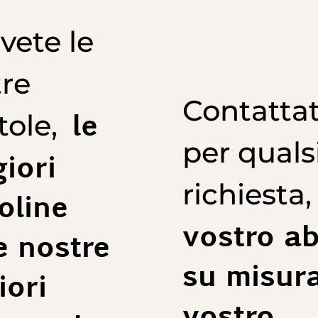
vete le
re
Contattat
le
tole,
per quals
iori
richiesta
oline
vostro ab
e nostre
su misura,
iori
vostro