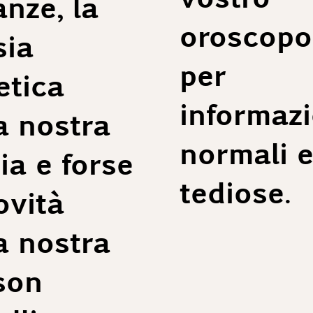
nze, la
oroscopo,
ia
per
tica
informazi
a nostra
normali e
ia e forse
tediose.
ovità
a nostra
son