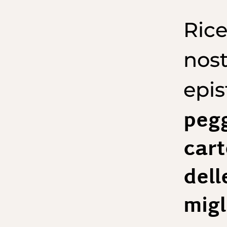
Rice
nost
epis
pegg
cart
dell
migl