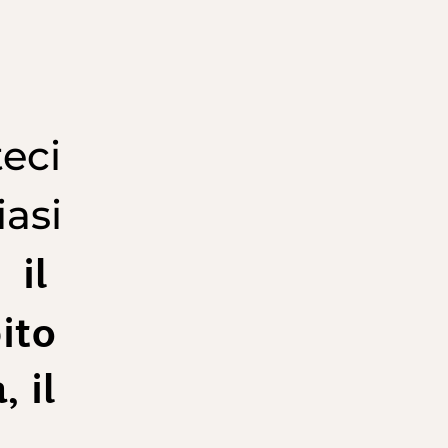
eci
iasi
il
,
ito
 il