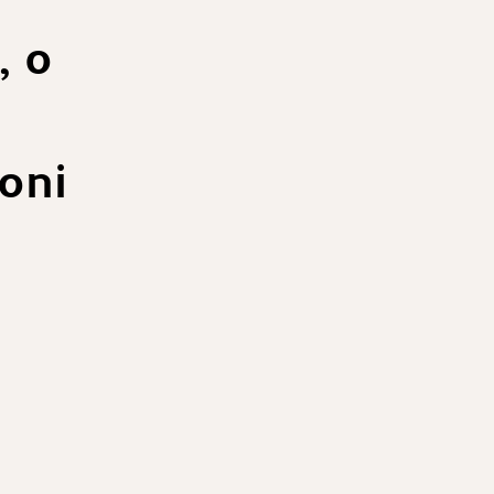
 o
oni