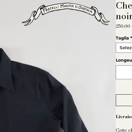
Che
noi
250,00
Taglia
Selez
Longeu
Livrais
Cette c