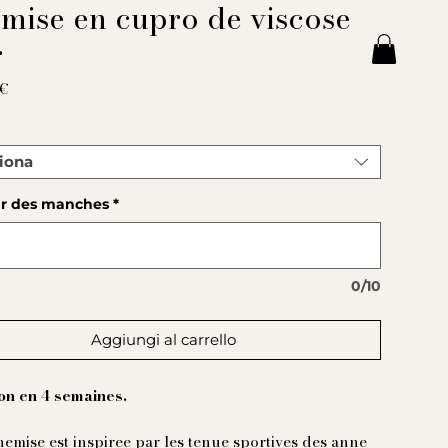
mise en cupro de viscose
r
Prezzo
 €
*
iona
r des manches
*
0/10
Aggiungi al carrello
on en 4 semaines.
hemise est inspiree par les tenue sportives des anne