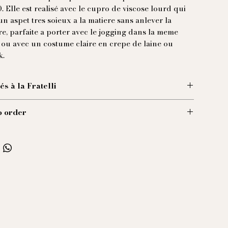
0. Elle est realisé avec le cupro de viscose lourd qui
n aspet tres soieux a la matiere sans anlever la
re, parfaite a porter avec le jogging dans la meme
 ou avec un costume claire en crepe de laine ou
k.
tés à la Fratelli
ise en 100 % cupro de viscose naturelle
o order
Massimiliano 'one cut' de 9,5 cm
nets musquetaires
ces sont produites à la demande, ce qui nous assure
leure qualité possible et nous permet de réduire
mpact écologique.