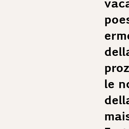
vaca
poes
erme
dell
proz
le n
dell
mai