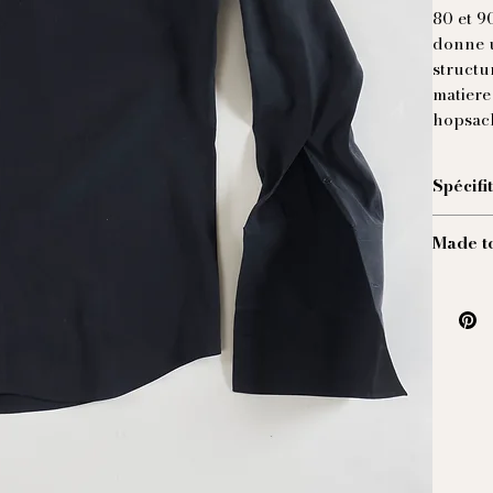
80 et 9
donne u
structu
matiere
hopsac
Spécifi
Chem
Made t
Col 
Poig
Nos piè
la meil
notre i