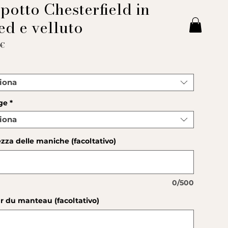
potto Chesterfield in
ed e velluto
Prezzo
 €
*
iona
ge
*
iona
za delle maniche (facoltativo)
0/500
r du manteau (facoltativo)