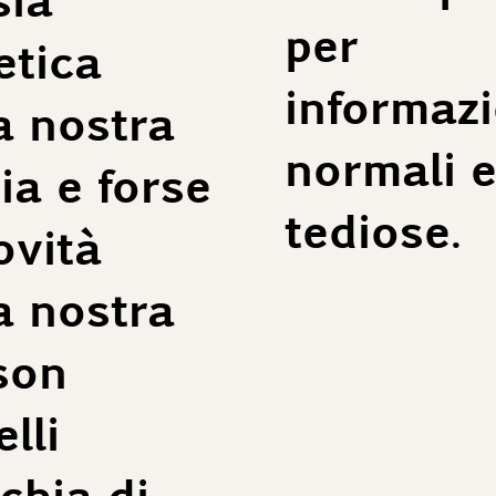
Lunghez
per
tica
Taglia 
informazi
1/2 Pet
a nostra
Spalle:
Lunghez
normali e
ia e forse
Lunghez
tediose.
Taglia 
ovità
1/2 Pet
Spalle:
Lunghez
a nostra
Lunghez
son
lli
hia di