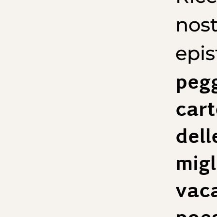
nost
epis
pegg
cart
dell
migl
vaca
poes