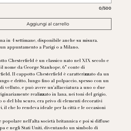
0/500
Aggiungi al carrello
a in 4 settimane, disponibile anche su misura.
 un appuntamento a Parigi o a Milano.
otto Chesterfield è un classico nato nel XIX secolo e
il nome da George Stanhope, 6° conte di
field. Il cappotto Chesterfield è caratterizzato da un
lungo e dritto, lungo fino al polpaccio, spesso con un
di velluto, e può avere un'allacciatura a uno o due
riginariamente realizzato in lana, nei toni del grigio,
o o del blu scuro, era privo di elementi decorativi
i, il che lo rendeva ideale per la città e le occasioni
.
 popolare nell'alta società britannica e poi si diffuse
pa e negli Stati Uniti, diventando un simbolo di