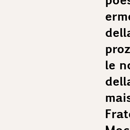
erme
dell
proz
le n
dell
mai
Frate
Mocc