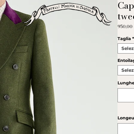
Cap
twe
950,00
Taglia
Selez
Entoila
Selez
Lunghez
Longeu