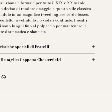
a urbana e formale per tutto il XIX e XX secolo.
 deciso di rendere omaggio a questo stile classico
andolo in un magnifico tweed inglese verde bosco,
olletto in velluto liscio viola a contrasto. I nostri
i sono lunghi fino al polpaccio per mantenere la
tte drammatica e slanciata.
ristiche speciali di Fratelli
aglio che abbiamo aggiunto è la martingala
lle taglie: Cappotto Chesterfield
nata in vita nella parte posteriore: sottolinea il punto
sciando più tessuto sulle spalle e sui fianchi per una
44 (UE):
e libertà di movimento.
to: 51 cm
 44 cm
zza: 120 cm
za consigliata delle maniche: 60 cm
46 (UE):
to: 53 cm
 45 cm