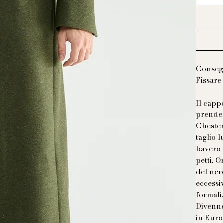
Consegn
Fissare
Il capp
prende 
Chester
taglio 
bavero 
petti. O
del ner
eccessiv
formali
Divenne
in Euro