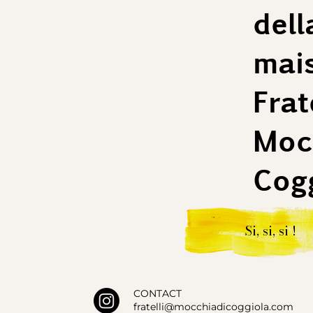
dell
mai
Frate
Mocc
Cogg
Si, si, si !
CONTACT
fratelli@mocchiadicoggiola.com