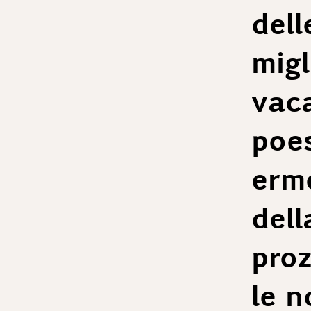
dell
migl
vaca
poes
erme
dell
proz
le n