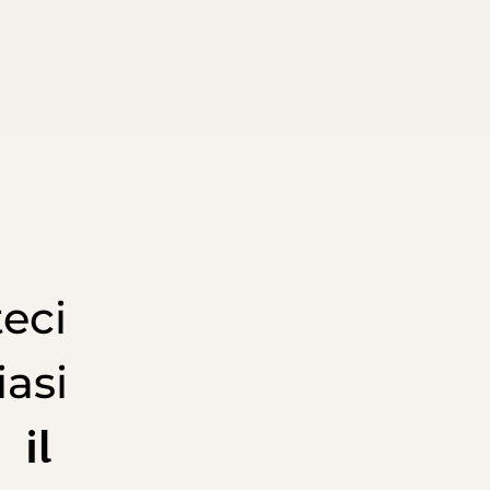
eci
iasi
il
,