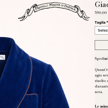
Gia
590,00
Taglia
Selez
Spedizi
Quant’è
agio se
risolto
durante
sera.
Le minu