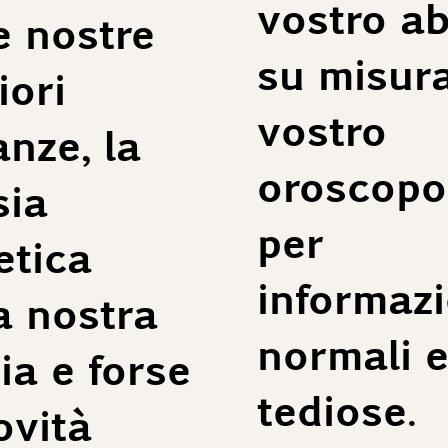
vostro ab
e nostre
su misura,
iori
vostro
nze, la
oroscopo,
ia
per
tica
informazi
a nostra
normali e
ia e forse
tediose.
ovità