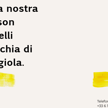
a nostra
son
lli
hia di
iola.
Telefo
+33 6 