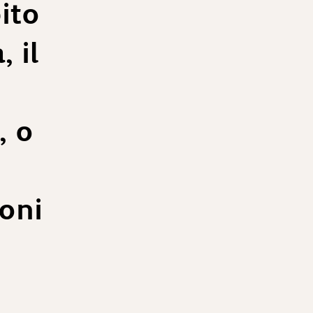
ito
 il
 o
oni