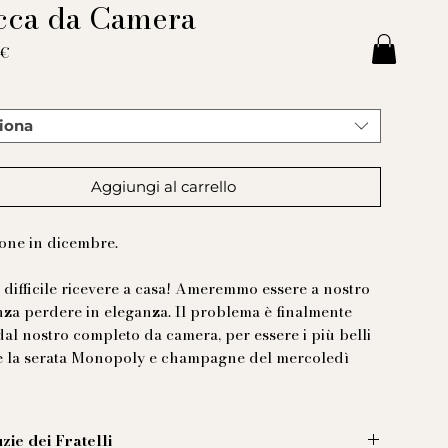
cca da Camera
Prezzo
 €
*
iona
Aggiungi al carrello
one in dicembre.
 difficile ricevere a casa! Ameremmo essere a nostro
nza perdere in eleganza. Il problema è finalmente
 dal nostro completo da camera, per essere i più belli
 la serata Monopoly e champagne del mercoledì
zie dei Fratelli