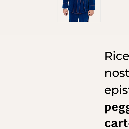
Rice
nost
epis
pegg
cart