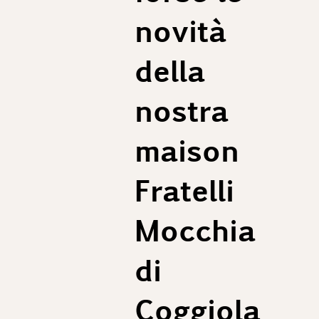
novità
della
nostra
maison
Fratelli
Mocchia
di
Coggiola