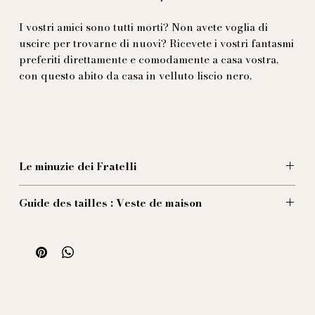
I vostri amici sono tutti morti? Non avete voglia di
uscire per trovarne di nuovi? Ricevete i vostri fantasmi
preferiti direttamente e comodamente a casa vostra,
con questo abito da casa in velluto liscio nero.
Le minuzie dei Fratelli
Realizzato in velluto di cotone nero e liscio, decorato
Guide des tailles : Veste de maison
da un pyping color pergamena, questo abito da casa
prende ispirazione dalle antiche giacche da fumo
Taille 44 (EU) :
vittoriane. Collo generosissimo: se ne trovate di più
1/2 Poitrine : 48 cm
grandi rimborsiamo la differenza!
Longueur de veste : 71 cm
Longueur de manches conseillée : 59 cm
Taille 46 (EU) :
1/2 Poitrine : 50 cm