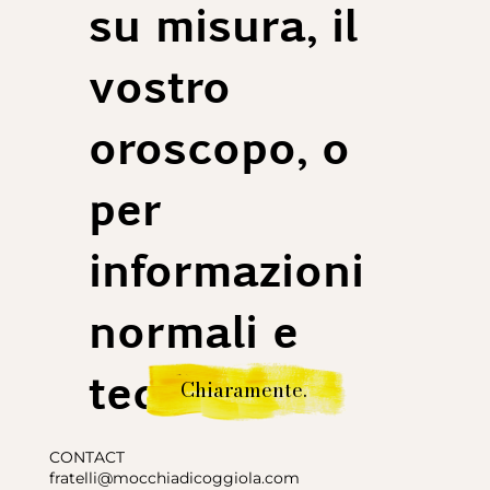
su misura, il
vostro
oroscopo, o
per
informazioni
normali e
tediose.
Chiaramente.
CONTACT
fratelli@mocchiadicoggiola.com