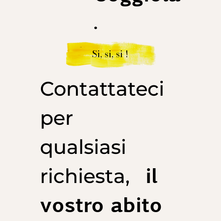
.
Si, si, si !
Contattateci
per
qualsiasi
il
richiesta,
vostro abito