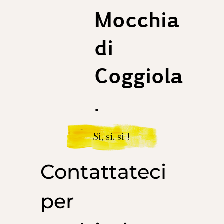
Mocchia
di
Coggiola
.
Si, si, si !
Contattateci
per