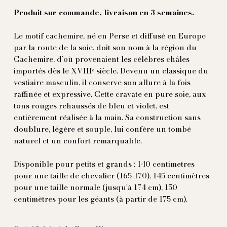
Produit sur commande, livraison en 3 semaines.
Le motif cachemire, né en Perse et diffusé en Europe
par la route de la soie, doit son nom à la région du
Cachemire, d’où provenaient les célèbres châles
importés dès le XVIIIᵉ siècle. Devenu un classique du
vestiaire masculin, il conserve son allure à la fois
raffinée et expressive. Cette cravate en pure soie, aux
tons rouges rehaussés de bleu et violet, est
entièrement réalisée à la main. Sa construction sans
doublure, légère et souple, lui confère un tombé
naturel et un confort remarquable.
Disponible pour petits et grands : 140 centimetres
pour une taille de chevalier (165-170), 145 centimètres
pour une taille normale (jusqu'à 174 cm), 150
centimètres pour les géants (à partir de 175 cm).