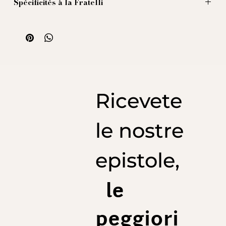
Spécificités à la Fratelli
Nos cravates enfin disponibles ! Nous avons choisi de
le fabriquer artisanalement en Italie, sans doublure,
avec des bords roulés à la main et une âme très légère,
pour permettre un nœud discret tout en conservant
ses dimensions généreuses (9 cm de largeur).
Ricevete
le nostre
epistole,
le
peggiori