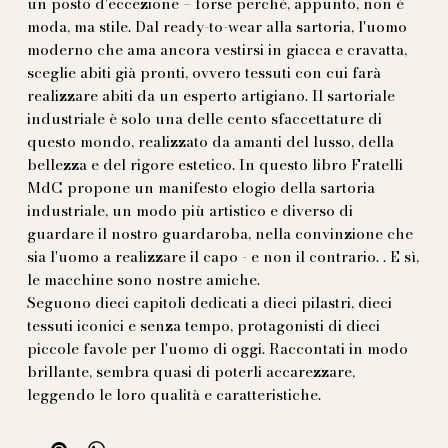
un posto d'eccezione – forse perché, appunto, non è
moda, ma stile. Dal ready-to-wear alla sartoria, l'uomo
moderno che ama ancora vestirsi in giacca e cravatta,
sceglie abiti già pronti, ovvero tessuti con cui farà
realizzare abiti da un esperto artigiano. Il sartoriale
industriale è solo una delle cento sfaccettature di
questo mondo, realizzato da amanti del lusso, della
bellezza e del rigore estetico. In questo libro Fratelli
MdC propone un manifesto elogio della sartoria
industriale, un modo più artistico e diverso di
guardare il nostro guardaroba, nella convinzione che
sia l'uomo a realizzare il capo - e non il contrario. . E sì,
le macchine sono nostre amiche.
Seguono dieci capitoli dedicati a dieci pilastri, dieci
tessuti iconici e senza tempo, protagonisti di dieci
piccole favole per l'uomo di oggi. Raccontati in modo
brillante, sembra quasi di poterli accarezzare,
leggendo le loro qualità e caratteristiche.