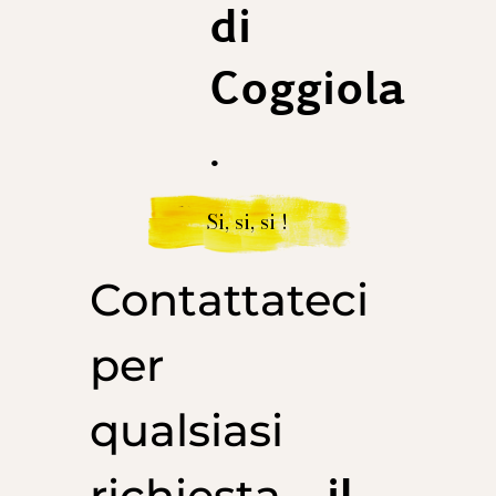
di
Coggiola
.
Si, si, si !
Contattateci
per
qualsiasi
il
richiesta,