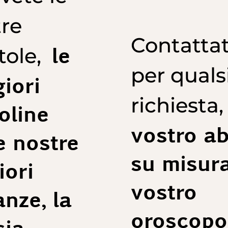
re
Contattat
le
tole,
per quals
iori
richiesta
oline
vostro ab
e nostre
su misura,
iori
vostro
nze, la
oroscopo,
ia