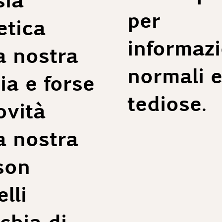
per
tica
informazi
a nostra
normali e
ia e forse
tediose.
ovità
a nostra
son
lli
hia di