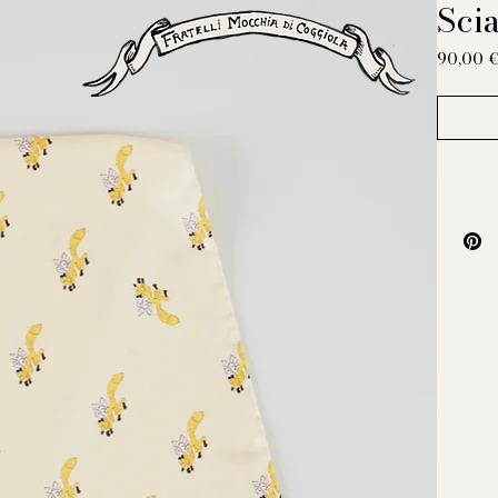
Sci
90,00 