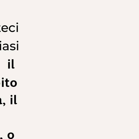
eci
iasi
il
,
ito
 il
 o