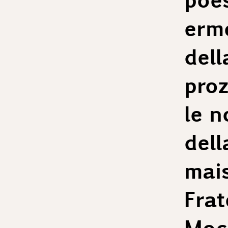
erme
dell
proz
le n
dell
mai
Frate
Mocc