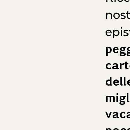
nost
epis
pegg
cart
dell
migl
vaca
poes