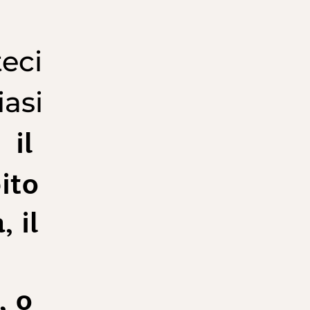
eci
iasi
il
,
ito
 il
 o