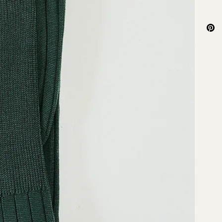
I nostri
scozzesi
lungo c
vestibi
e lavor
pertine
resto...).