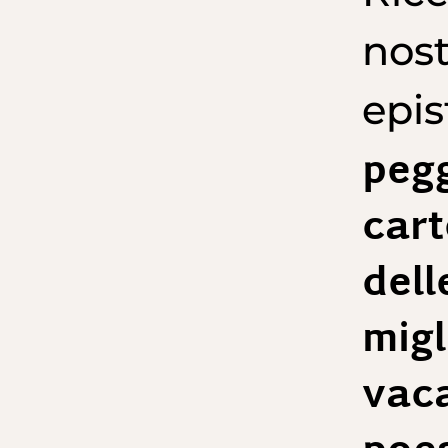
nost
epis
pegg
cart
dell
migl
vaca
poes