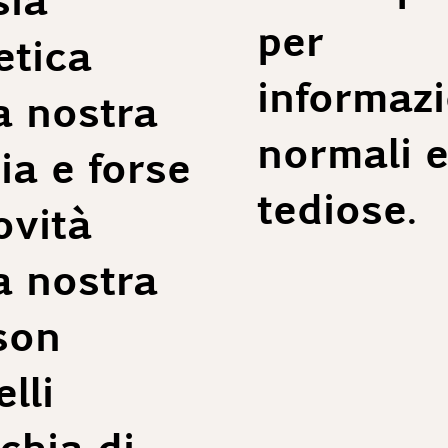
per
tica
informazi
a nostra
normali e
ia e forse
tediose.
ovità
a nostra
son
lli
hia di