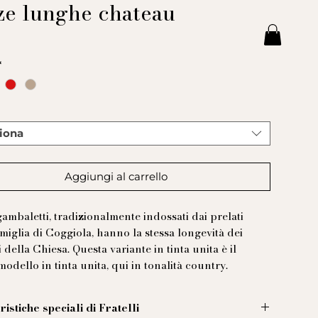
ze lunghe chateau
Prezzo
€
*
*
iona
Aggiungi al carrello
gambaletti, tradizionalmente indossati dai prelati
amiglia di Coggiola, hanno la stessa longevità dei
 della Chiesa. Questa variante in tinta unita è il
modello in tinta unita, qui in tonalità country.
ristiche speciali di Fratelli