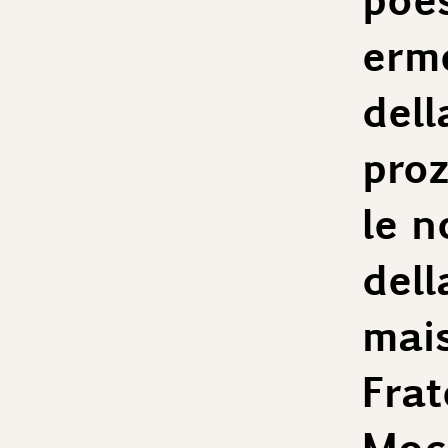
erme
dell
proz
le n
dell
mai
Frate
Mocc