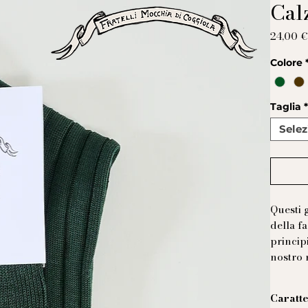
Cal
24,00 
Colore
Taglia
Selez
Questi 
della f
principi
nostro 
Caratte