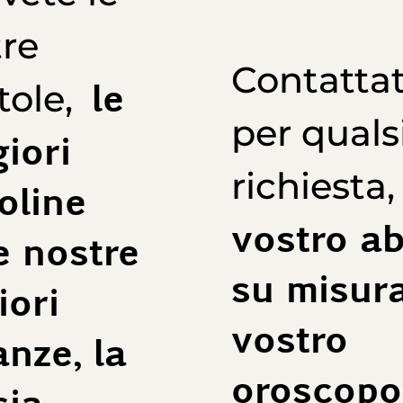
re
Contattat
le
tole,
per quals
iori
richiesta
oline
vostro ab
e nostre
su misura,
iori
vostro
nze, la
oroscopo,
ia