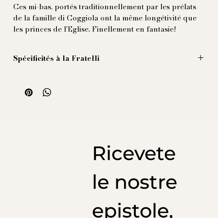
Ces mi-bas, portés traditionnellement par les prélats
de la famille di Coggiola ont la même longétivité que
les princes de l'Eglise. Finellement en fantasie!
Spécificités à la Fratelli
Nos chaussettes mi-bas (longues) sont confectionnées
avec des fils de grande qualité 100% Ecosse. Pour
assurer solidité et bonne tenue, elles sont filées avec
un coton de fibres longues à double retour. Pointes
de talon évidemment renforcées et remaillage à la
main. La teinture est conforme à toute norme
assomante (Oeko-tex Standard 100 et on vous
Ricevete
épargne le reste...)
le nostre
epistole,