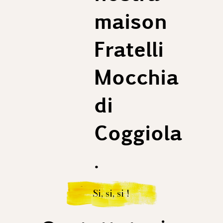
maison
Fratelli
Mocchia
di
Coggiola
.
Si, si, si !