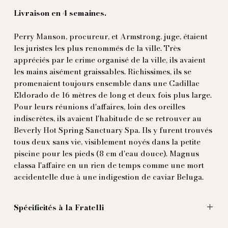
Livraison en 4 semaines.
Perry Manson, procureur, et Armstrong, juge, étaient
les juristes les plus renommés de la ville. Très
appréciés par le crime organisé de la ville, ils avaient
les mains aisément graissables. Richissimes, ils se
promenaient toujours ensemble dans une Cadillac
Eldorado de 16 mètres de long et deux fois plus large.
Pour leurs réunions d'affaires, loin des oreilles
indiscrètes, ils avaient l'habitude de se retrouver au
Beverly Hot Spring Sanctuary Spa. Ils y furent trouvés
tous deux sans vie, visiblement noyés dans la petite
piscine pour les pieds (8 cm d'eau douce). Magnus
classa l'affaire en un rien de temps comme une mort
accidentelle due à une indigestion de caviar Beluga.
Spécificités à la Fratelli
L’embarras de la mer, ou des piscines, c’est qu’on en