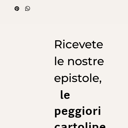
sort toujours mouillés. Le problème est finalement
résolu par cette veste en coton nid d’abeille. Une
manière élégante de s’habiller pour l’apéro sur la
place ou les cocktails au bord de la piscine.
La veste de plage est une invention exclusive de la
maison Fratelli Mocchia di Coggiola, refusez les
Ricevete
imitations !
le nostre
epistole,
le
peggiori
cartoline