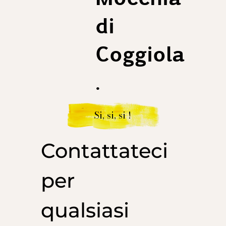
di
Coggiola
.
Si, si, si !
Contattateci
per
qualsiasi