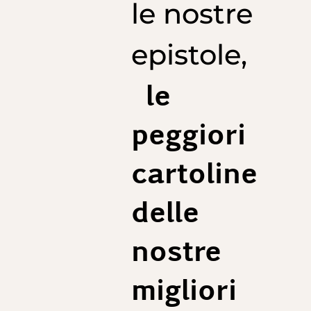
1/2 Cintura : 44 cm
le nostre
1/2 Fondo gamba : 21,8 cm
Lunghezza interno gamba consigliata : 74 cm
epistole,
Taille 48 (ITA) :
1/2 Cintura : 46 cm
1/2 Fondo gamba : 22,2 cm
le
Lunghezza interno gamba consigliata : 75 cm
Taglia 50 (ITA) :
peggiori
1/2 Cintura : 48 cm
1/2 Fondo gamba : 22,6 cm
Lunghezza interno gamba consigliata : 76 cm
cartoline
Taglia 52 (ITA) :
1/2 Cintura : 50 cm
1/2 Fondo gamba : 22,8 cm
delle
Lunghezza interno gamba consigliata : 77 cm
Taglia 54 (ITA) :
nostre
1/2 Cintura : 52 cm
1/2 Fondo pantalone : 23 cm
Lunghezza interno gamba consigliata : 78 cm
migliori
Taille 56 (EU) :
1/2 Cintura : 54 cm