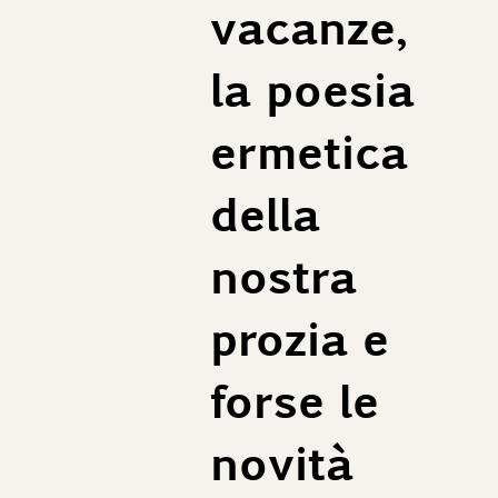
vacanze,
1/2 Fondo pantalone : 23,2 cm
Lunghezza interno gamba consigliata : 79 cm
la poesia
ermetica
della
nostra
prozia e
forse le
novità