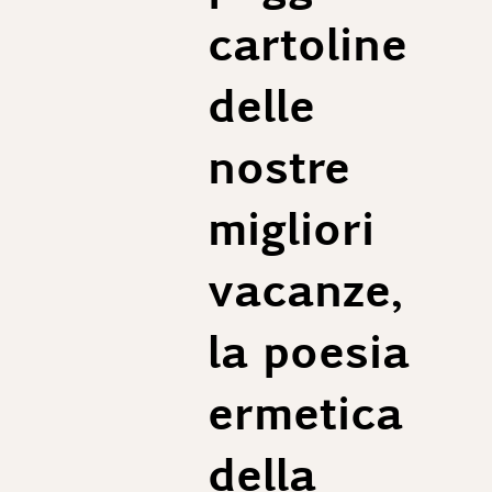
Longueur des jamber conseillée : 77cm
cartoline
Taille 48 (EU) :
1/2 Ceinture : 48 cm
1/2 Bas : 25 cm
delle
Longueur des jamber conseillée : 78cm
nostre
Taille 50 (EU) :
1/2 Ceinture : 50 cm
1/2 Bas : 25,5 cm
migliori
Longueur des jamber conseillée : 79cm
vacanze,
Taille 52 (EU) :
1/2 Ceinture : 52 cm
1/2 Bas : 26 cm
la poesia
Longueur des jamber conseillée : 80cm
ermetica
della