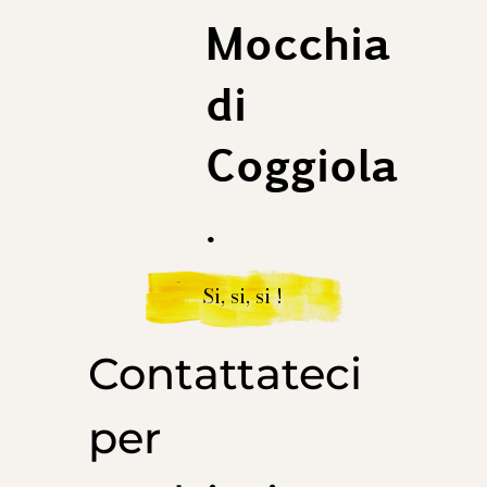
Mocchia
di
Coggiola
.
Si, si, si !
Contattateci
per