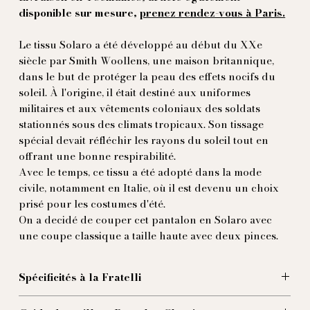
disponible sur mesure,
prenez rendez-vous à Paris.
Le tissu Solaro a été développé au début du XXe
siècle par Smith Woollens, une maison britannique,
dans le but de protéger la peau des effets nocifs du
soleil. À l'origine, il était destiné aux uniformes
militaires et aux vêtements coloniaux des soldats
stationnés sous des climats tropicaux. Son tissage
spécial devait réfléchir les rayons du soleil tout en
offrant une bonne respirabilité.
Avec le temps, ce tissu a été adopté dans la mode
civile, notamment en Italie, où il est devenu un choix
prisé pour les costumes d'été.
On a decidé de couper cet pantalon en Solaro avec
une coupe classique a taille haute avec deux pinces.
Spécificités à la Fratelli
Coupè dans un Solero italien 100% laine vierge