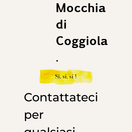
Mocchia
di
Coggiola
.
Si, si, si !
Contattateci
per
qualsiasi