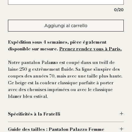
0/20
Aggiungi al carrello
Expédition sous 4 semaines, pièce également
disponible sur mesure.
Prenez rendez-vous à Paris.
Notre pantalon Palazzo est coupé dans un twill de
laine 250 g extrêmement fluide. Sa ligne s'inspire des
coupes des années 70, mais avec une taille plus haute.
Ce beige est la couleur classique parfaite à porter
avec des chemises imprimées ou avec le classique
blazer bleu estival.
Spécificités à la Fratelli
Boutons en corozzo naturel.
Guide des tailles : Pantalon Palazzo Femme
Bas large de 27 centimetres