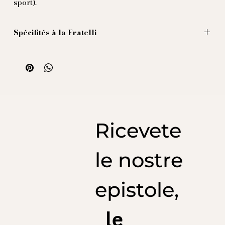
sport).
Spécifités à la Fratelli
Pochette en 100% soie imprimée, produit en Italie
sous la privation de sommeil de nos employées
sous-payées.
40x40 centimètres de bonheur
Ricevete
le nostre
epistole,
le