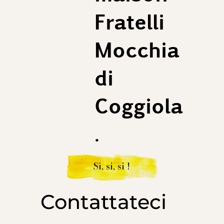
Fratelli
Mocchia
di
Coggiola
.
Si, si, si !
Contattateci