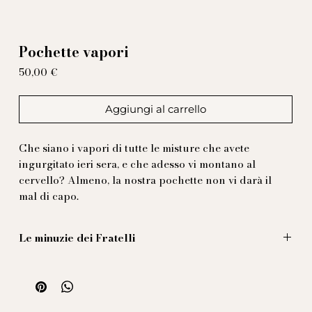
Pochette vapori
Prezzo
50,00 €
Aggiungi al carrello
Che siano i vapori di tutte le misture che avete
ingurgitato ieri sera, e che adesso vi montano al
cervello? Almeno, la nostra pochette non vi darà il
mal di capo.
Le minuzie dei Fratelli
Illustrazione di Massimiliano Mocchia di Coggiola
42x42 cm
100% seta stampata
Fabbricata in Italia