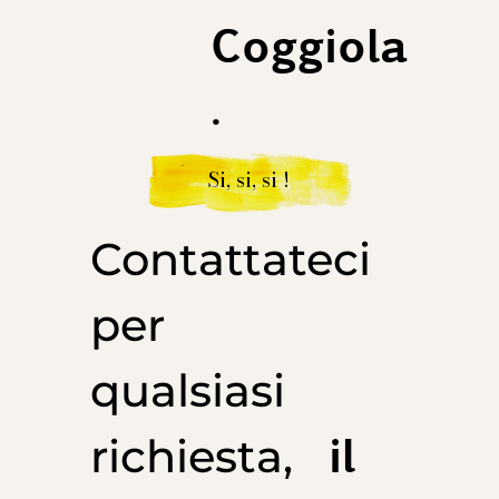
Coggiola
.
Si, si, si !
Contattateci
per
qualsiasi
il
richiesta,