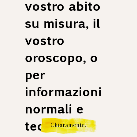
vostro abito
su misura, il
vostro
oroscopo, o
per
informazioni
normali e
tediose.
Chiaramente.