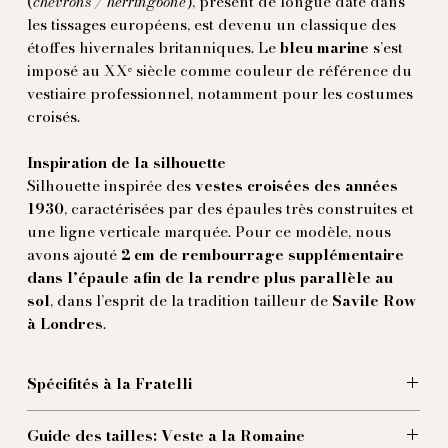
(
chevrons / herringbone
), présent de longue date dans
les tissages européens, est devenu un classique des
étoffes hivernales britanniques. Le
bleu marine
s’est
imposé au XXᵉ siècle comme couleur de référence du
vestiaire professionnel, notamment pour les costumes
croisés.
Inspiration de la silhouette
Silhouette inspirée des
vestes croisées des années
1930
, caractérisées par des épaules très construites et
une ligne verticale marquée. Pour ce modèle, nous
avons ajouté
2 cm de rembourrage supplémentaire
dans l’épaule afin de la rendre plus parallèle au
sol
, dans l’esprit de la tradition tailleur de
Savile Row
à Londres
.
Spécifités à la Fratelli
Le diable est dans les détails, et les Frères avec lui.
Guide des tailles: Veste a la Romaine
Et ici, les détails sont nombreux :