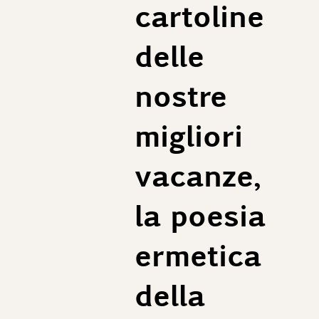
cartoline
Taille 52 (EU) :
1/2 Poitrine : 53 cm
Epaules : 43 cm
delle
Longueur de veste : 74 cm
Longueur de manches conseillée : 63 cm
nostre
Taille 54 (EU) :
1/2 Poitrine : 55 cm
Epaules : 55 cm
migliori
Longueur de veste : 75 cm
Longueur de manches conseillée : 64 cm
vacanze,
Taille 56 (EU) :
1/2 Poitrine : 57 cm
la poesia
Epaules : 57 cm
Longueur de veste : 76 cm
ermetica
Longueur de manches conseillée : 65 cm
della