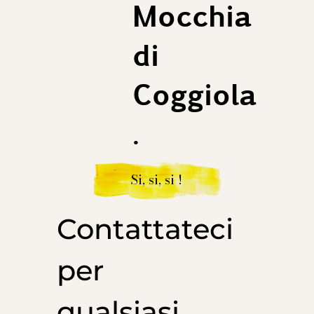
Mocchia
di
Coggiola
.
Si, si, si !
Contattateci
per
qualsiasi