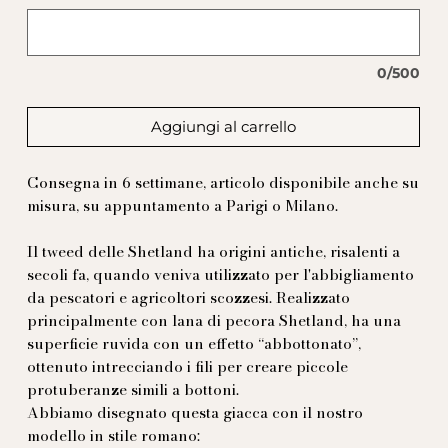
0/500
Aggiungi al carrello
Consegna in 6 settimane, articolo disponibile anche su
misura, su appuntamento a Parigi o Milano.
Il tweed delle Shetland ha origini antiche, risalenti a
secoli fa, quando veniva utilizzato per l'abbigliamento
da pescatori e agricoltori scozzesi. Realizzato
principalmente con lana di pecora Shetland, ha una
superficie ruvida con un effetto “abbottonato”,
ottenuto intrecciando i fili per creare piccole
protuberanze simili a bottoni.
Abbiamo disegnato questa giacca con il nostro
modello in stile romano: