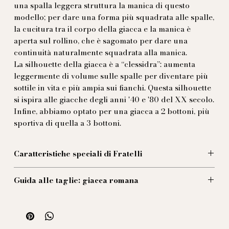
una spalla leggera struttura la manica di questo
modello; per dare una forma più squadrata alle spalle,
la cucitura tra il corpo della giacca e la manica è
aperta sul rollino, che è sagomato per dare una
continuità naturalmente squadrata alla manica.
La silhouette della giacca è a “clessidra”: aumenta
leggermente di volume sulle spalle per diventare più
sottile in vita e più ampia sui fianchi. Questa silhouette
si ispira alle giacche degli anni '40 e '80 del XX secolo.
Infine, abbiamo optato per una giacca a 2 bottoni, più
sportiva di quella a 3 bottoni.
Caratteristiche speciali di Fratelli
Il diavolo è nei dettagli, e i Fratelli con lui. E qui i
Guida alle taglie: giacca romana
dettagli sono numerosi:
abbiamo scelto 2 tasche applicate per sottolineare
Taglia 44 (UE):
l'uso sportivo di questa giacca, pur mantenendo il
1/2 Petto: 45 cm
classico taschino a barchetta.
Spalle: 45 cm
Una martingala in vita sottolinea la silhouette sottile