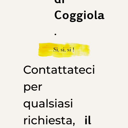
Coggiola
.
Si, si, si !
Contattateci
per
qualsiasi
il
richiesta,