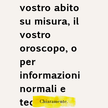
vostro abito
su misura, il
vostro
oroscopo, o
per
informazioni
normali e
tediose.
Chiaramente.