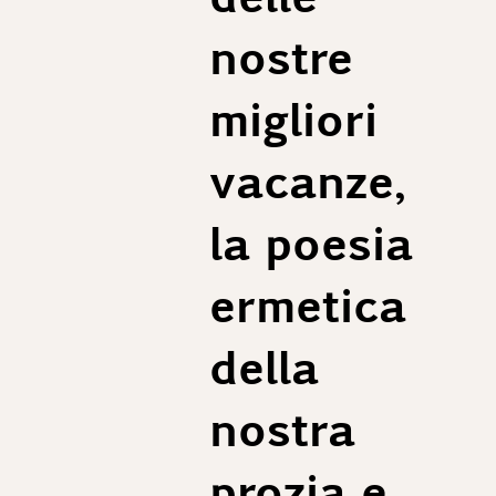
Lunghezza manica consigliata: 63 cm
nostre
Taglia 54 (UE):
1/2 Petto: 55 cm
Spalle: 55 cm
migliori
Lunghezza giacca: 75 cm
Lunghezza manica consigliata: 64 cm
vacanze,
Taglia 56 (UE):
1/2 Petto: 57 cm
la poesia
Spalle: 57 cm
Lunghezza giacca: 76 cm
ermetica
Lunghezza manica consigliata: 65 cm
della
nostra
prozia e