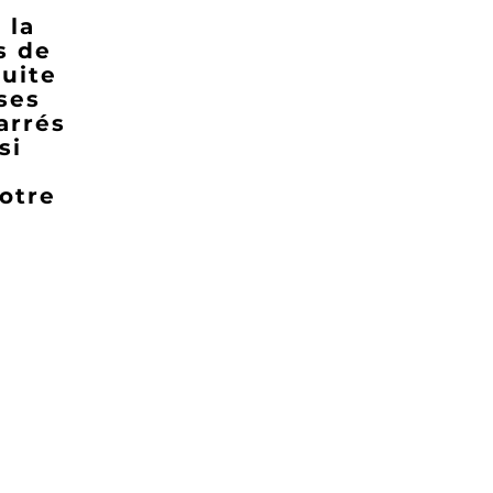
 la
s de
suite
ses
carrés
si
otre