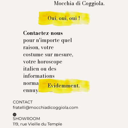
Mocchia di Coggiola.
Oui, oui, oui !
Contactez-nous
pour n'importe quel
raison, votre
costume sur mesure,
votre horoscope
italien ou des
informations
normales et
Evidemment.
ennuyantes.
CONTACT
fratelli@mocchiadicoggiola.com
SHOWROOM
119, rue Vieille du Temple