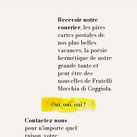
Taille 37 (Size XS)
Col: 37,5 cm
Manche conseillé: 60 cm
Recevoir notre
Carrure: 43 cm
courrier
, les pires
Taille 38 (Size S)
cartes postales de
Col: 38,5 cm
nos plus belles
Manche conseillé: 61 cm
vacances, la poésie
Carrure: 44 cm
hermétique de notre
Taille 39 (Size M)
Col: 39,5 cm
grande-tante et
Manche conseillé: 62 cm
peut-être des
Carrure: 45 cm
nouvelles de Fratelli
Taille 40 (Size L)
Mocchia di Coggiola.
Col: 40,5 cm
Manche conseillé: 63 cm
Oui, oui, oui !
Carrure: 46 cm
Taille 41 (Size XL)
Col: 41,5 cm
Contactez-nous
Manche conseillé: 64 cm
pour n'importe quel
Carrure: 47 cm
raison, votre