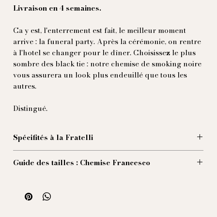
Livraison en 4 semaines.
Ca y est, l'enterrement est fait, le meilleur moment
arrive : la funeral party. Après la cérémonie, on rentre
à l'hotel se changer pour le dîner. Choisissez le plus
sombre des black tie : notre chemise de smoking noire
vous assurera un look plus endeuillé que tous les
autres.
Distingué.
Spécifités à la Fratelli
Cette larmoyante chemise de smoking est coupée dans
Guide des tailles : Chemise Francesco
un popeline de coton d'un affligeant couleur noir. Le
col est généraux (9,5 cm) et il est coupé dans une
Taille 36 (Size XXS)
seule pièce. Le plastron est plissé, et les poignet
Col: 36,5 cm
musquetaires sont dignes du funerail de d'Artagnan.
Manche conseillé: 59 cm
Carrure: 42 cm