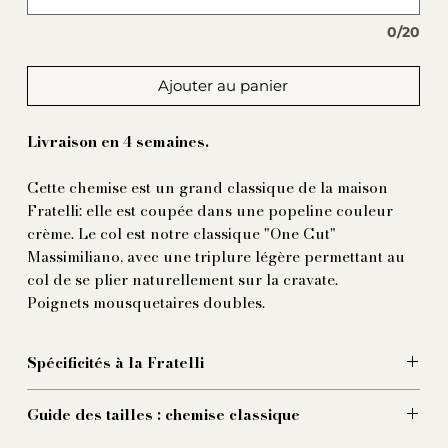
0/20
Ajouter au panier
Livraison en 4 semaines.
Cette chemise est un grand classique de la maison
Fratelli: elle est coupée dans une popeline couleur
crème. Le col est notre classique "One Cut"
Massimiliano, avec une triplure légère permettant au
col de se plier naturellement sur la cravate.
Poignets mousquetaires doubles.
Spécificités à la Fratelli
100% popeline de coton
Guide des tailles : chemise classique
col Massimiliano 9,5 centimetres
Poungets musquetaires doubles 9cm