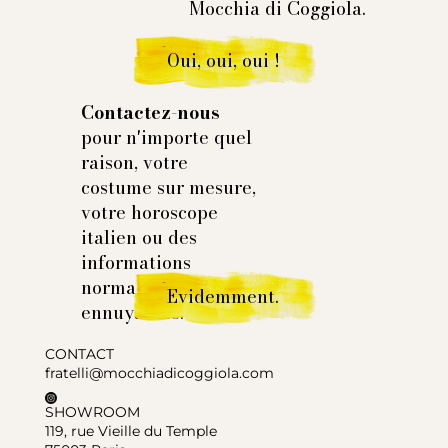
Mocchia di Coggiola.
Oui, oui, oui !
Contactez-nous
pour n'importe quel
raison, votre
costume sur mesure,
votre horoscope
italien ou des
informations
normales et
Evidemment.
ennuyantes.
CONTACT
fratelli@mocchiadicoggiola.com
SHOWROOM
119, rue Vieille du Temple