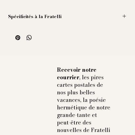
Spécificités à la Fratelli
Chemise en délicate seersucker blanc et rouge, avec
un large col Massimiliano (comme le nom de notre
fondateur bien aimé) de 9 cm.
Poignées a la manière napolitaine (deux boutons et
un rêver pour les pas initiées).
Recevoir notre
courrier
, les pires
cartes postales de
nos plus belles
vacances, la poésie
hermétique de notre
grande-tante et
peut-être des
nouvelles de Fratelli