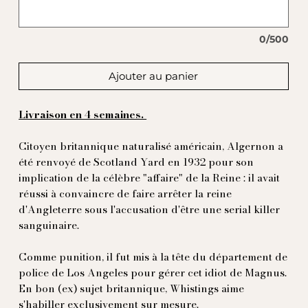
0/500
Ajouter au panier
Livraison en 4 semaines.
Citoyen britannique naturalisé américain, Algernon a
été renvoyé de Scotland Yard en 1932 pour son
implication de la célèbre "affaire" de la Reine : il avait
réussi à convaincre de faire arrêter la reine
d'Angleterre sous l'accusation d'être une serial killer
sanguinaire.
Comme punition, il fut mis à la tête du département de
police de Los Angeles pour gérer cet idiot de Magnus.
En bon (ex) sujet britannique, Whistings aime
s'habiller exclusivement sur mesure.