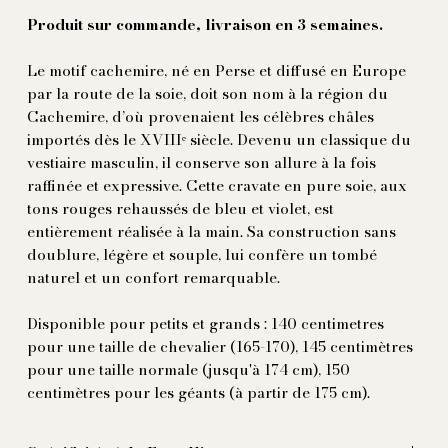
Produit sur commande, livraison en 3 semaines.
Le motif cachemire, né en Perse et diffusé en Europe
par la route de la soie, doit son nom à la région du
Cachemire, d’où provenaient les célèbres châles
importés dès le XVIIIᵉ siècle. Devenu un classique du
vestiaire masculin, il conserve son allure à la fois
raffinée et expressive. Cette cravate en pure soie, aux
tons rouges rehaussés de bleu et violet, est
entièrement réalisée à la main. Sa construction sans
doublure, légère et souple, lui confère un tombé
naturel et un confort remarquable.
Disponible pour petits et grands : 140 centimetres
pour une taille de chevalier (165-170), 145 centimètres
pour une taille normale (jusqu'à 174 cm), 150
centimètres pour les géants (à partir de 175 cm).