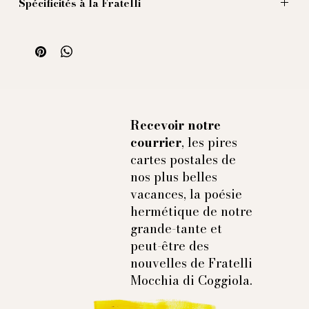
Spécificités à la Fratelli
Nos cravates enfin disponibles ! Nous avons choisi de
le fabriquer artisanalement en Italie, sans doublure,
avec des bords roulés à la main et une âme très légère,
pour permettre un nœud discret tout en conservant
ses dimensions généreuses (9 cm de largeur).
Recevoir notre
courrier
, les pires
cartes postales de
nos plus belles
vacances, la poésie
hermétique de notre
grande-tante et
peut-être des
nouvelles de Fratelli
Mocchia di Coggiola.