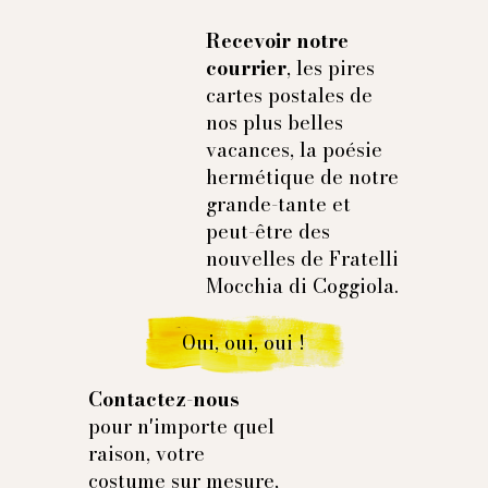
passage, vous avez la possibilité de
prendre rendez-
Recevoir notre
vous
dans notre showroom afin que nous prenions
courrier
, les pires
vos mesures et décidions ensemble de la coupe et de
cartes postales de
la structure les plus adaptées.
nos plus belles
vacances, la poésie
hermétique de notre
grande-tante et
peut-être des
nouvelles de Fratelli
Mocchia di Coggiola.
Oui, oui, oui !
Contactez-nous
pour n'importe quel
raison, votre
costume sur mesure,