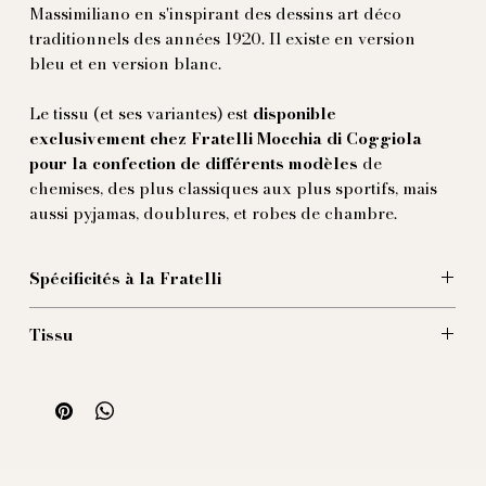
Massimiliano en s'inspirant des dessins art déco
traditionnels des années 1920. Il existe en version
bleu et en version blanc.
Le tissu (et ses variantes) est
disponible
exclusivement chez Fratelli Mocchia di Coggiola
pour la confection de différents modèles
de
chemises, des plus classiques aux plus sportifs, mais
aussi pyjamas, doublures, et robes de chambre.
Spécificités à la Fratelli
Contactez-nous
pour confectionner une pièce sur-
Tissu
mesure à partir de
Nuvolette Azzurre
en coton imprimé.
Le prix varie en fonction de la quantité de tissu utilisé
100 % coton imprimé en Italie.
et le modèle choisi.
Si vous êtes déjà membre de notre grande famille,
écrivez-nous afin que nous adaptions ensemble le
tissu sur le modèle de votre choix, à votre mesure.
Si vous habitez Paris ou Milan, ou si vous êtes de