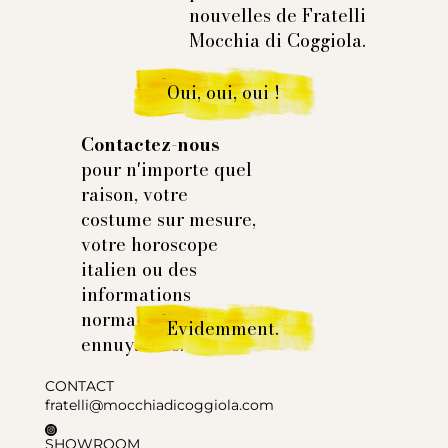
nouvelles de Fratelli
Mocchia di Coggiola.
Oui, oui, oui !
Contactez-nous
pour n'importe quel
raison, votre
costume sur mesure,
votre horoscope
italien ou des
informations
normales et
Evidemment.
ennuyantes.
CONTACT
fratelli@mocchiadicoggiola.com
SHOWROOM