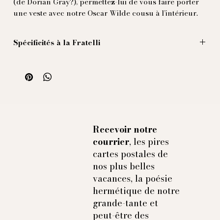
(de Dorian Gray?), permettez-lui de vous faire porter
une veste avec notre Oscar Wilde cousu à l’intérieur.
Spécificités à la Fratelli
Les figures grandes sont vendues au panneau (d'un
mètre), avec un dédoublement au milieu, donnant aise
au tailleur de former la plie d'aisance di milieu dos
sans dénaturer le dessin.
Illustration par Massimiliano Mocchia di Coggiola.
100% soie naturelle imprimée et produite en Italie
Recevoir notre
courrier
, les pires
cartes postales de
nos plus belles
vacances, la poésie
hermétique de notre
grande-tante et
peut-être des