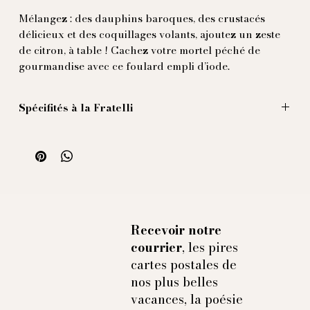
Mélangez : des dauphins baroques, des crustacés
délicieux et des coquillages volants, ajoutez un zeste
de citron, à table ! Cachez votre mortel péché de
gourmandise avec ce foulard empli d’iode.
Spécifités à la Fratelli
20x80 cm
100% soie imprimée et fabriquée en Italie à partir de
crustacés exploités.
Recevoir notre
courrier
, les pires
cartes postales de
nos plus belles
vacances, la poésie