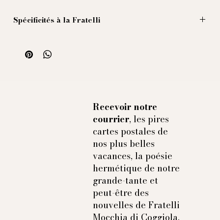
Spécificités à la Fratelli
Illustration par Massimiliano Mocchia di Coggiola
20 x 80 cm
100% soie naturelle imprimée
Fabriquée en Italie
Recevoir notre
courrier
, les pires
cartes postales de
nos plus belles
vacances, la poésie
hermétique de notre
grande-tante et
peut-être des
nouvelles de Fratelli
Mocchia di Coggiola.