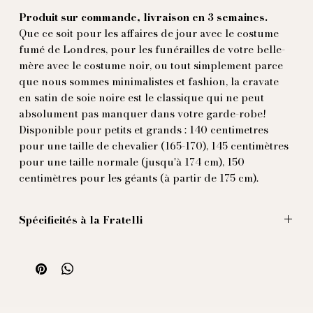
Produit sur commande, livraison en 3 semaines.
Que ce soit pour les affaires de jour avec le costume
fumé de Londres, pour les funérailles de votre belle-
mère avec le costume noir, ou tout simplement parce
que nous sommes minimalistes et fashion, la cravate
en satin de soie noire est le classique qui ne peut
absolument pas manquer dans votre garde-robe!
Disponible pour petits et grands : 140 centimetres
pour une taille de chevalier (165-170), 145 centimètres
pour une taille normale (jusqu'à 174 cm), 150
centimètres pour les géants (à partir de 175 cm).
Spécificités à la Fratelli
Nos cravates enfin disponibles ! Nous avons choisi de
le fabriquer artisanalement en Italie, sans doublure,
avec des bords roulés à la main et une âme très légère,
pour permettre un nœud discret tout en conservant
ses dimensions généreuses (9 cm de largeur).