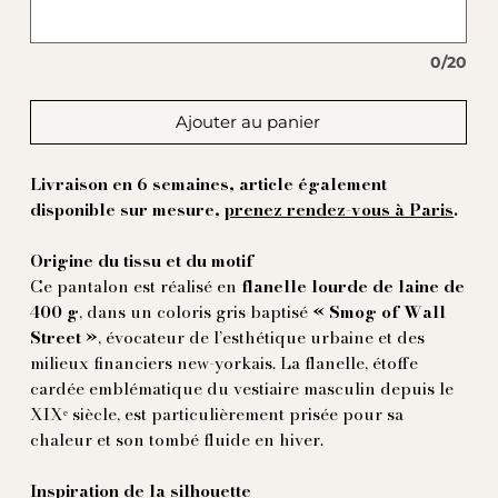
0/20
Ajouter au panier
Livraison en 6 semaines, article également
disponible sur mesure,
prenez rendez-vous à Paris
.
Origine du tissu et du motif
Ce pantalon est réalisé en
flanelle lourde de laine de
400 g
, dans un coloris gris baptisé
« Smog of Wall
Street »
, évocateur de l’esthétique urbaine et des
milieux financiers new-yorkais. La flanelle, étoffe
cardée emblématique du vestiaire masculin depuis le
XIXᵉ siècle, est particulièrement prisée pour sa
chaleur et son tombé fluide en hiver.
Inspiration de la silhouette