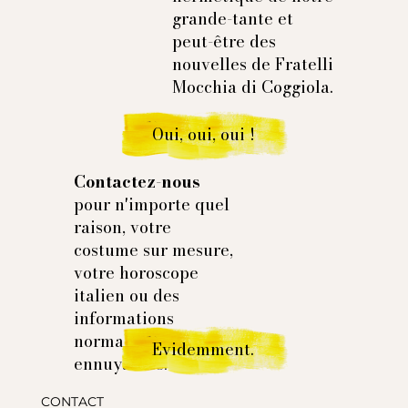
1/2 Ceinture : 44 cm
grande-tante et
1/2 Bas : 24 cm
peut-être des
Longueur des jamber conseillée : 76cm
nouvelles de Fratelli
Taille 46 (EU) :
Mocchia di Coggiola.
1/2 Ceinture : 46 cm
1/2 Bas : 24,5 cm
Oui, oui, oui !
Longueur des jamber conseillée : 77cm
Taille 48 (EU) :
1/2 Ceinture : 48 cm
Contactez-nous
1/2 Bas : 25 cm
pour n'importe quel
Longueur des jamber conseillée : 78cm
raison, votre
costume sur mesure,
votre horoscope
italien ou des
informations
normales et
Evidemment.
ennuyantes.
CONTACT