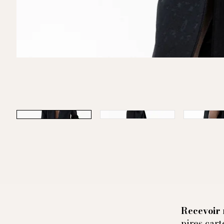
Recevoir 
pires cart