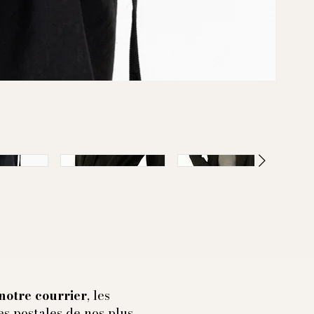
notre courrier
, les
es postales de nos plus