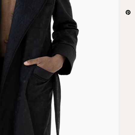
Coupée 
petit e
genereu
matelas
habille
passepo
Détail 
NATUREL
De rien