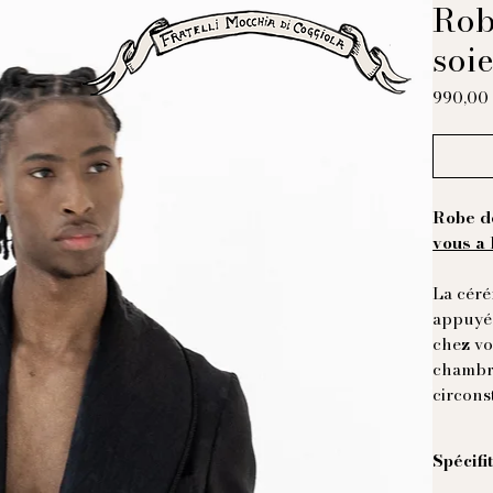
Rob
soi
990,00
Robe d
vous a 
La céré
appuyée
chez vo
chambre
circonst
Spécifi