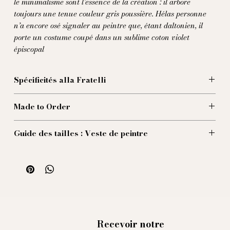
le minimalisme sont l’essence de la création : il arbore
toujours une tenue couleur gris poussière. Hélas personne
n’a encore osé signaler au peintre que, étant daltonien, il
porte un costume coupé dans un sublime coton violet
épiscopal
Spécificités alla Fratelli
Fabriqué dans un splendide coton violet, cette veste est à mi-
Made to Order
chemin entre l’homme d'église et l’homme d'art
100% coton
Nos pieces sont produites à la demande, ce qui nous
Guide des tailles : Veste de peintre
assure la meilleure qualité possible et nous permet de
réduire notre impact écologique. Voilà pourquoi nous
Taille 44 (EU) :
vous livrerons les pieces fin juillet.
1/2 Poitrine : 48 cm
Longueur de veste : 69 cm
Longueur de manches conseillée : 59 cm
Taille 46 (EU) :
1/2 Poitrine : 50 cm
Longueur de veste : 70 cm
Recevoir notre