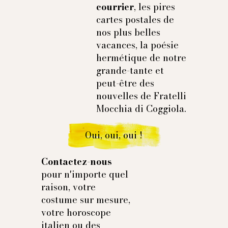
Longueur de manches conseillée : 60 cm
courrier
, les pires
Taille 48 (EU) :
cartes postales de
1/2 Poitrine : 52 cm
nos plus belles
Longueur de veste : 71 cm
vacances, la poésie
Longueur de manches conseillée : 61 cm
hermétique de notre
Taille 50 (EU) :
1/2 Poitrine : 54 cm
grande-tante et
Longueur de veste : 72 cm
peut-être des
Longueur de manches conseillée : 62 cm
nouvelles de Fratelli
Taille 52 (EU) :
Mocchia di Coggiola.
1/2 Poitrine : 56 cm
Longueur de veste : 73 cm
Oui, oui, oui !
Longueur de manches conseillée : 63 cm
Taille 54 (EU) :
1/2 Poitrine : 58 cm
Contactez-nous
Longueur de veste : 74 cm
pour n'importe quel
Longueur de manches conseillée : 64 cm
raison, votre
costume sur mesure,
votre horoscope
italien ou des