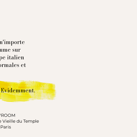
n'importe
tume sur
pe italien
ormales et
Evidemment.
WROOM
ue Vieille du Temple
Paris