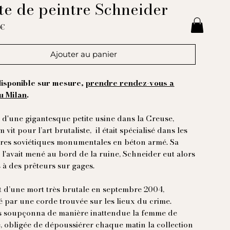
te de peintre Schneider
Prix
 €
Ajouter au panier
disponible sur mesure,
prendre rendez-vous a
u Milan
.
r d'une gigantesque petite usine dans la Creuse,
vit pour l’art brutaliste, il était spécialisé dans les
res soviétiques monumentales en béton armé. Sa
 l'avait mené au bord de la ruine, Schneider eut alors
 à des prêteurs sur gages.
t d’une mort très brutale en septembre 2004,
é par une corde trouvée sur les lieux du crime.
 soupçonna de manière inattendue la femme de
 obligée de dépoussiérer chaque matin la collection