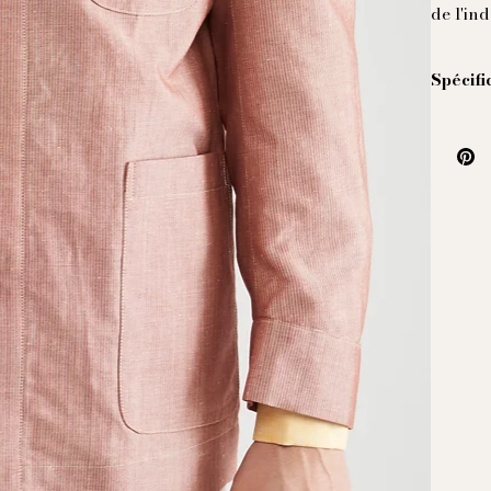
de l'ind
Spécific
Veste c
coton, f
Un clas
compose
légère 
L'épaule