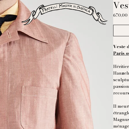
Ves
670,00
Veste 
Paris o
Héritie
Hanzelm 
sculptu
passion
recours
Il meur
étrangl
Magnus
ménage,