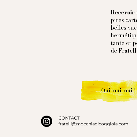
Recevoir 
pires cart
belles vac
hermétiqu
tante et p
de Fratell
Oui, oui, oui !
CONTACT
fratelli@mocchiadicoggiola.com