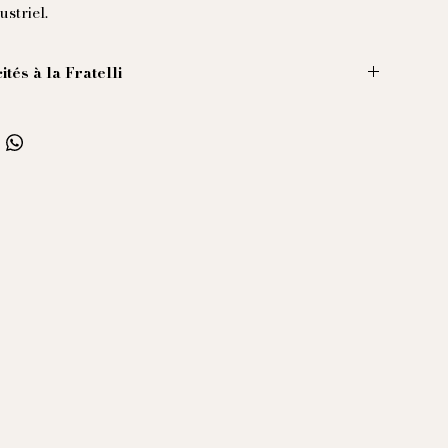
ustriel.
ités à la Fratelli
oupée dans un époustouflant mélange de lin et
inement rayée rouille et ivoire.
sique incoutournable de la maison, cette veste se
 d'un grand col, de 3 poches plaquée et d'une
doublure que sur les manches.
, cela va sans dire, est à la napolitaine.