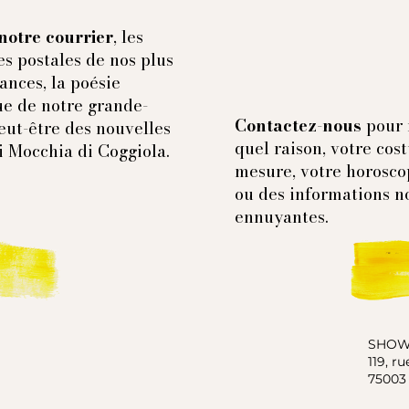
notre courrier
, les
es postales de nos plus
ances, la poésie
e de notre grande-
Contactez-nous
pour 
eut-être des nouvelles
quel raison, votre cos
i Mocchia di Coggiola.
mesure, votre horosco
ou des informations n
ennuyantes.
SHO
119, r
75003 