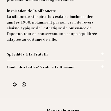
Inspiration de la silhouette
La silhouette s’inspire du
vestiaire business des
années 1980
, notamment par son cran de revers
abaissé, typique de l’esthétique de puissance de
l’époque, tout en conservant une coupe équilibrée
adaptée au costume de ville.
Spécifités à la Fratelli
Le diable est dans les détails, et les Frères avec lui.
Guide des tailles: Veste a la Romaine
Et ici, les détails sont nombreux :
Épaules
: anglaises, avec
double cigarette
, pour
Taille 44 (EU) :
une ligne marquée et volumineuse.
1/2 Poitrine : 45 cm
Revers
: largeur
9 cm
, cran abaissé, avec
Milanaise
Epaules : 45 cm
faite à la main
.
Longueur de veste : 70cm
Fermeture
: simple boutonnage
2
boutons.
Longueur de manches conseillée : 59 cm
Boutons
: en
nacre grise
.
Taille 46 (EU) :
Poches
: à rabat, hauteur
6,5 cm
, avec poche ticket
1/2 Poitrine : 47 cm
Recevoir notre