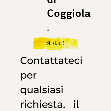
Coggiola
.
Si, si, si !
Contattateci
per
qualsiasi
il
richiesta,