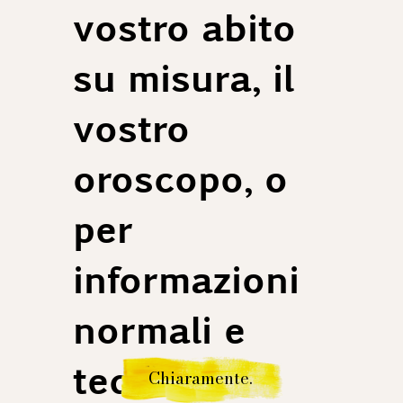
vostro abito
su misura, il
vostro
oroscopo, o
per
informazioni
normali e
tediose.
Chiaramente.