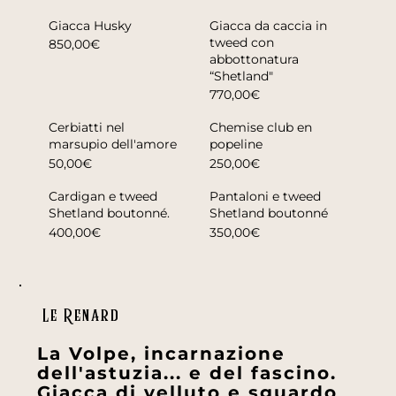
Giacca Husky
Giacca da caccia in
tweed con
850,00€
abbottonatura
“Shetland"
770,00€
Cerbiatti nel
Chemise club en
marsupio dell'amore
popeline
50,00€
250,00€
Cardigan e tweed
Pantaloni e tweed
Shetland boutonné.
Shetland boutonné
400,00€
350,00€
Le Renard
La Volpe, incarnazione
dell'astuzia... e del fascino.
Giacca di velluto e sguardo