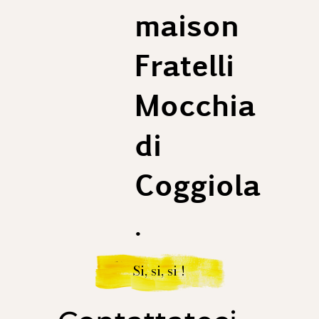
maison
Fratelli
Mocchia
di
Coggiola
.
Si, si, si !